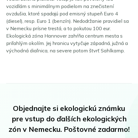
vozidlám s minimálnym podielom na znečistení
ovzdušia, ktoré spadajú pod emisný stupeň Euro 4
(diesel), resp. Euro 1 (benzín). Nedodržanie pravidiel sa
v Nemecku prísne trestá, a to pokutou 100 eur.
Ekologická zóna Hannover zahŕňa centrum mesta s
priľahlým okolím. Jej hranicu vytyčuje západná, južná a
východná diaľnica, na severe potom štvrť Sahlkamp.
Objednajte si ekologickú známku
pre vstup do ďalších ekologických
zón v Nemecku. Poštovné zadarmo!