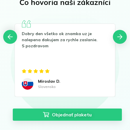
Čo hovoria naši zákazníci
Dobry den všetko ok znamka uz je
Dík
nalepena dakujem za rychle zaslanie.
Sto
S pozdravom
led
!
Miroslav D.
Slovensko
Objednať plaketu