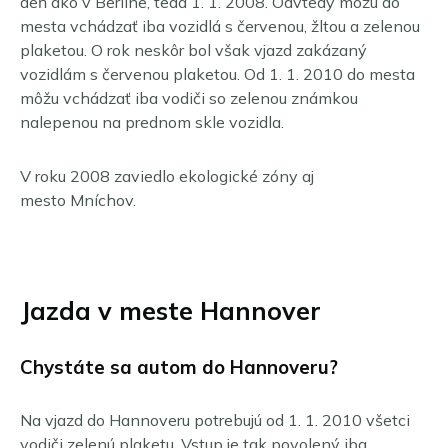
deň ako v Berlíne, teda 1. 1. 2008. Odvtedy môžu do
mesta vchádzať iba vozidlá s červenou, žltou a zelenou
plaketou. O rok neskôr bol však vjazd zakázaný
vozidlám s červenou plaketou. Od 1. 1. 2010 do mesta
môžu vchádzať iba vodiči so zelenou známkou
nalepenou na prednom skle vozidla.
V roku 2008 zaviedlo ekologické zóny aj
mesto Mníchov.
Jazda v meste Hannover
Chystáte sa autom do Hannoveru?
Na vjazd do Hannoveru potrebujú od 1. 1. 2010 všetci
vodiči zelenú plaketu. Vstup je tak povolený iba