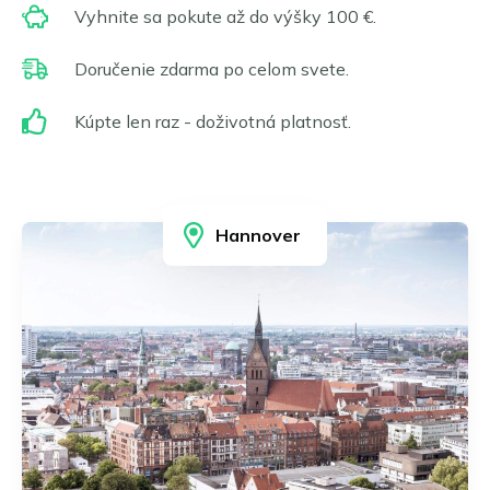
Frankfurt nad Mohanem
Vyhnite sa pokute až do výšky 100 €.
Norsk bokmål
Gelsenkirchen
Čeština
Hagen
Doručenie zdarma po celom svete.
Hamburk
Magyar
Hannover
Kúpte len raz - doživotná platnosť.
Română
Heidelberg
Português
Heidenheim
Ilsfeld
Karlsruhe
Hannover
Kolín
Leonberg a Hemmingen
Limburg nad Lahnom
Lipsko
Ludwigsburg
Magdeburg
Mainz a Wiesbaden
Mannheim
Mníchov