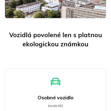
Münster
Neu-Ulm
Offenbach am Main
Osnabrück
Regensburg
Vozidlá povolené len s platnou
Porúrie
Schwäbisch Gmünd
ekologickou známkou
Stuttgart
Ulm
Wuppertal
Všetky nemecké eko zóny
Osobné vozidlo
trieda M1