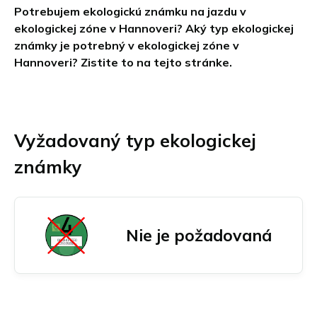
Potrebujem ekologickú známku na jazdu v
Chambéry
Burgenland
Objednať Umweltplakette
ekologickej zóne v Hannoveri? Aký typ ekologickej
Grenoble
Horné Rakúsko
známky je potrebný v ekologickej zóne v
Lille
Štajersko
Hannoveri? Zistite to na tejto stránke.
Lyon
Tirolsko
Marseille
Viedeň a jej okolie
English
Aachen
Paríž
Všetky rakúske eko zóny
Dansk
Augsburg
Veľký Paríž
Vyžadovaný typ ekologickej
Français
Berlín
Štrasburg
Bonn
Toulouse
známky
Italiano
Brémy
Všetky francúzske eko zóny
Polski
Darmstadt
Deutsch
Dortmund
Drážďany
Nie je požadovaná
Nederlands
Duisburg
Español
Düsseldorf
Suomi
Erfurt
Essen
Svenska