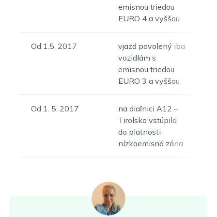
emisnou triedou
EURO 4 a vyššou
Od 1.5. 2017
vjazd povolený iba
vozidlám s
emisnou triedou
EURO 3 a vyššou
Od 1. 5. 2017
na diaľnici A12 –
Tirolsko vstúpila
do platnosti
nízkoemisná zóna