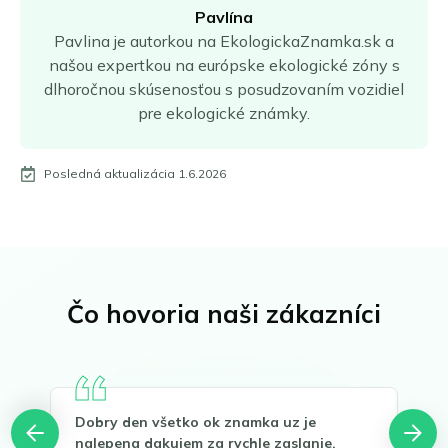
Pavlína
Pavlina je autorkou na EkologickaZnamka.sk a
našou expertkou na európske ekologické zóny s
dlhoročnou skúsenosťou s posudzovaním vozidiel
pre ekologické známky.
Posledná aktualizácia 1.6.2026
Čo hovoria naši zákazníci
Dobry den všetko ok znamka uz je
Dík
nalepena dakujem za rychle zaslanie.
Sto