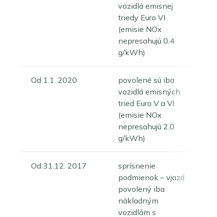
vozidlá emisnej
triedy Euro VI
(emisie NOx
nepresahujú 0.4
g/kWh)
Od 1.1. 2020
povolené sú iba
vozidlá emisných
tried Euro V a VI
(emisie NOx
nepresahujú 2.0
g/kWh)
Od 31.12. 2017
sprísnenie
podmienok – vjazd
povolený iba
nákladným
vozidlám s