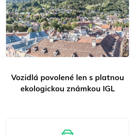
Münster
Neu-Ulm
Offenbach am Main
Osnabrück
Regensburg
Porúrie
Schwäbisch Gmünd
Stuttgart
Ulm
Wuppertal
Vozidlá povolené len s platnou
Všetky nemecké eko zóny
ekologickou známkou IGL