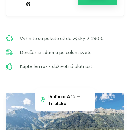
Frankfurt nad Mohanem
6
Norsk bokmål
Gelsenkirchen
Čeština
Hagen
Hamburk
Magyar
Hannover
Română
Heidelberg
Vyhnite sa pokute až do výšky 2 180 €.
Português
Heidenheim
Doručenie zdarma po celom svete.
Ilsfeld
Karlsruhe
Kúpte len raz - doživotná platnosť.
Kolín
Leonberg a Hemmingen
Limburg nad Lahnom
Lipsko
Ludwigsburg
Diaľnica A12 –
Tirolsko
Magdeburg
Mainz a Wiesbaden
Mannheim
Mníchov