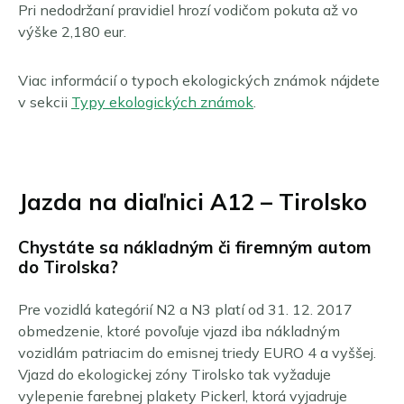
Pri nedodržaní pravidiel hrozí vodičom pokuta až vo
výške
2,180
eur.
Viac informácií o typoch ekologických známok nájdete
v sekcii
Typy ekologických známok
.
Jazda na diaľnici A12 – Tirolsko
Chystáte sa nákladným či firemným autom
do Tirolska?
Pre vozidlá kategórií N2 a N3 platí od 31. 12. 2017
obmedzenie, ktoré povoľuje vjazd iba nákladným
vozidlám patriacim do emisnej triedy EURO 4 a vyššej.
Vjazd do ekologickej zóny Tirolsko tak vyžaduje
vylepenie farebnej plakety Pickerl, ktorá vyjadruje