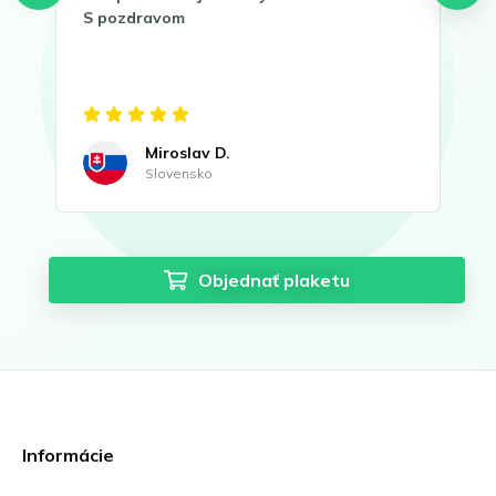
S pozdravom
led
!
Miroslav D.
Slovensko
Objednať plaketu
Informácie