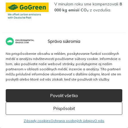
V minulom roku sme kompenzovali
8
000 kg emisií CO₂
z ovzdušia.
Jazyky
Správa súkromia
Na prispôsobenie obsahu a reklám, poskytovanie funkcií sociálnych
Slovenčina
médií a analýzu návštevnosti používame súbory cookie. Informácie o
tom, ako používate naše webové stránky, poskytujeme aj našim
partnerom v oblasti sociálnych médií, inzercie a analýzy. Títo partneri
môžu príslušné informácie skombinovať s ďalšími údajmi, ktoré ste im
poskytli alebo ktoré od vás získali, keď ste používali ich služby.
English
Toto je komerčná webová stránka. Nie sme spojení s vládnou
Povoliť všetko
agentúrou. Naši partneri sú certifikované autority, ekologické známky
Dansk
majú číslo certifikácie a spĺňajú náležitosti podľa zákona.
Prispôsobiť
Français
2026 EnvironmentalBadge.com
Zásady cookies
Ochrana osobných údajov
O nás
Italiano