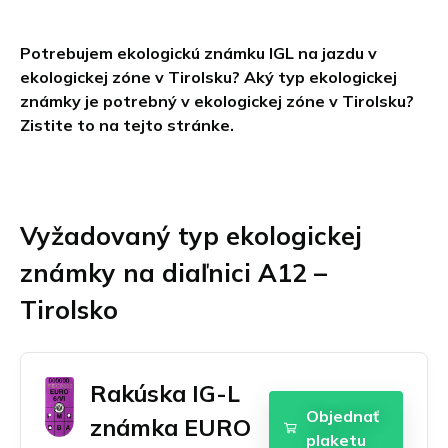
Chambéry
Burgenland
Objednať Umweltplakette
Grenoble
Horné Rakúsko
Potrebujem ekologickú známku IGL na jazdu v
Lille
Štajersko
ekologickej zóne v Tirolsku? Aký typ ekologickej
Lyon
Tirolsko
známky je potrebný v ekologickej zóne v Tirolsku?
Marseille
Viedeň a jej okolie
Zistite to na tejto stránke.
English
Aachen
Paríž
Všetky rakúske eko zóny
Dansk
Augsburg
Veľký Paríž
Français
Berlín
Štrasburg
Bonn
Toulouse
Vyžadovaný typ ekologickej
Italiano
Brémy
Všetky francúzske eko zóny
Polski
známky na diaľnici A12 –
Darmstadt
Deutsch
Dortmund
Tirolsko
Drážďany
Nederlands
Duisburg
Español
Düsseldorf
Rakúska IG-L
Suomi
Erfurt
Objednať
známka EURO
Essen
Svenska
plaketu