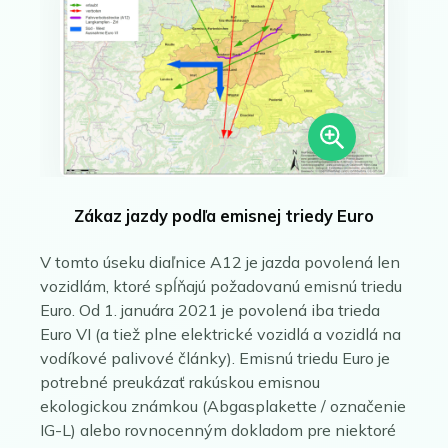
Zákaz jazdy podľa emisnej triedy Euro
V tomto úseku diaľnice A12 je jazda povolená len
vozidlám, ktoré spĺňajú požadovanú emisnú triedu
Euro. Od 1. januára 2021 je povolená iba trieda
Euro VI (a tiež plne elektrické vozidlá a vozidlá na
vodíkové palivové články). Emisnú triedu Euro je
potrebné preukázať rakúskou emisnou
ekologickou známkou (Abgasplakette / označenie
IG-L) alebo rovnocenným dokladom pre niektoré